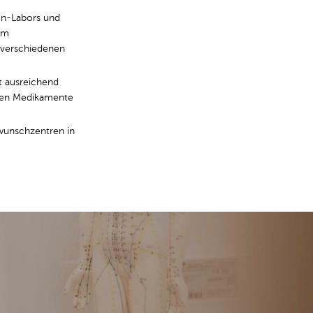
on-Labors und
 am
t verschiedenen
ht ausreichend
mmen Medikamente
rwunschzentren in