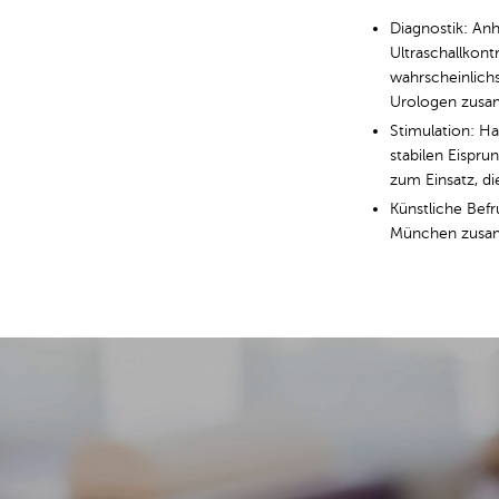
Diagnostik: An
Ultraschallkont
wahrscheinlich
Urologen zus
Stimulation: Ha
stabilen Eispr
zum Einsatz, di
Künstliche Befr
München zus