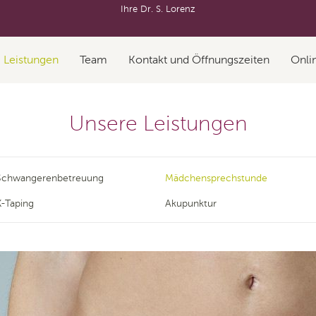
Ihre Dr. S. Lorenz
Leistungen
Team
Kontakt und Öffnungszeiten
Onli
Unsere Leistungen
Schwangerenbetreuung
Mädchensprechstunde
K-Taping
Akupunktur